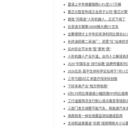
雷诺上半年销量微跌0.4%至117万辆
爱芯元智宣布成立全资子公司“爱芯计算
首批“河南造”人形机器人，正式下线了
比亚迪王朝第10000辆大唐EV交车
全聚德预计上半年扣非净利同比增长82.05%-
长庆油田第二采油厂：泥里“扛”出来的
瓜州农业节水有“智”更有“质”
人形机器人产业升温，业内人士解读具
2026“中国车谷·诗行丝路”品牌传播系
2026北京·昌平生命科学论坛将于7月11
三年亏超6亿汇禾医疗闯关科创板
下好未来产业“地方特色棋”
6月CPI同比增速或小幅回落PPI同比
工行温度西凉支行耐心清点霉变零钱获
三部门发文调整节能汽车、新能源汽车
海南商发一体化地震监测站建成投用
主动权益类基金“长跑”成绩揭晓大小公