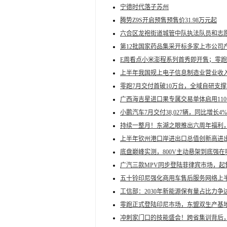
宁德时代落子苏州
腾势Z9S开启预售预售价31.98万元起
六合区龙袍街道城管中队执法队员和志
第12批国家药品集采开标多家上市公司
E周看点小米澎程系列首秀即开售；零
上半年我国规上电子信息制造业营业收入9.
零跑7月交付首破10万台，全域自研支
广西海吉星进口果专属交易单体启用11
小鹏汽车7月交付38,027辆，同比增长4%
持续一整月！东湖之眼推出六周年福利
上半年钦州港口岸进出口总值创新高进出口总
底盘巅峰实测，800V主动悬架到底强在
广汽三款MPV同步登陆菲律宾市场，起售价
五十铃印尼强化商用车售后服务网络上半
工信部：2030年新能源保有量占比力争达
零跑正式登陆印尼市场，东盟双生产基
冲刺家门口的技能盛会！跨省集训背后