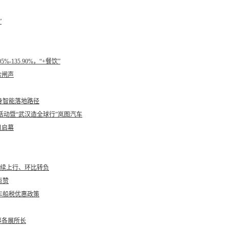
”
135.90%，“+餐饮”
合闸声
身智能落地路径
列活动暨“武汉造全球行”岚图汽车
日启幕
或继续上行、环比转负
点赞
车船税优惠政策
募各展所长