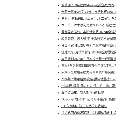
滴滴旗下99与巴西Movida达成签约合作
全新一代smart精灵1号上市限时权益价14
乡村行·看振兴围场土豆“七十二变”：从
本田第一财季净利润激增130%；斯巴鲁
混动需求强劲，丰田计划将2027年全球产
轻客领跑上汽大通7月全系热销25,050辆
韩国研究团队发明有机电化学晶体管用
捷途汽车7月销售新车50108辆全球累销突
丰田计划2027年在日本投产新一代混动
方程S系列将成都车展首秀内饰9月将上
采埃孚全球电子助力转向系统产量突破1
2026年上半年越野/高端/猎装销量榜
“小票根”解锁“吃、住、行、游、购、娱
股价过山车，赛力斯“砸钱”回购
POSCO计划2031年前将海外粗钢产能翻
IPO关键期，智元调整核心管理层
注销式回购愈发踊跃A股估值体系向业