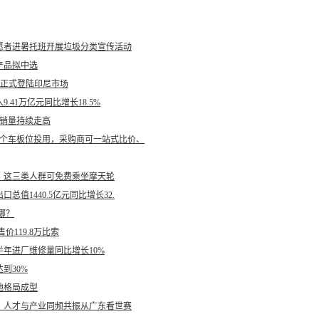
愿者进暑托班开展垃圾分类宣传活动
产品拟中选
跑正式登陆印尼市场
41万亿元同比增长18.5%
撑销量持续走高
0个车板位投用，采购商可一站式比价、
，这三类人群可免费乘坐摩天轮
值1440.5亿元同比增长32.
哪？
119.8万比索
年进厂维修量同比增长10%
到30%
地格局成型
，人才与产业同频共振从广东看世赛