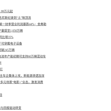
.99万元起
吉尼斯纪录到“土”味顶流
第一财季营业利润暴跌44%；舍弗勒
量提至1,050万辆
同比增35%
于可穿戴电子设备
破245万辆
电池年产能初期可支持60万辆混动车
市
亿
：自主车企集体上攻，新能源渗透加深
”多元场景“电影+”业态，激发消费
倍
绩与回报驱动转变