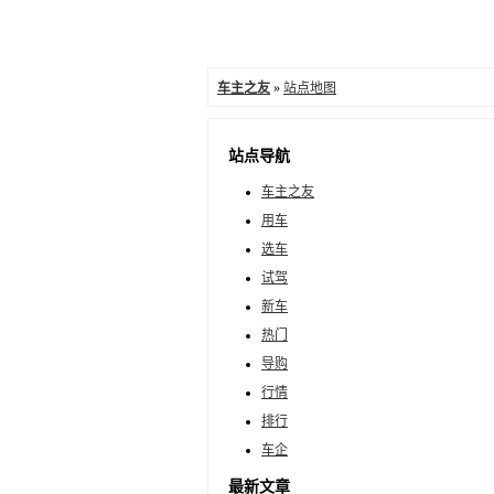
车主之友
»
站点地图
站点导航
车主之友
用车
选车
试驾
新车
热门
导购
行情
排行
车企
最新文章