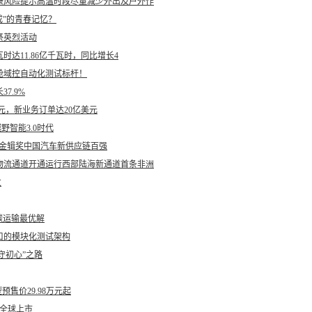
康风险提示高温时段尽量减少外出及户外作
成”的青春记忆？
祭英烈活动
时达11.86亿千瓦时，同比增长4
舱域控自动化测试标杆！
7.9%
美元，新业务订单达20亿美元
越野智能3.0时代
八届金辑奖中国汽车新供应链百强
物流通道开通运行西部陆海新通道首条非洲
发
零碳运输最优解
口的模块化测试架构
守初心”之路
售价29.98万元起
9全球上市