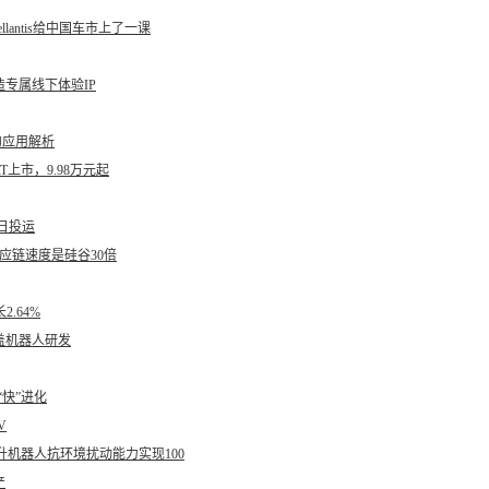
lantis给中国车市上了一课
专属线下体验IP
的应用解析
上市，9.98万元起
今日投运
应链速度是硅谷30倍
2.64%
盖机器人研发
“快”进化
V
提升机器人抗环境扰动能力实现100
产