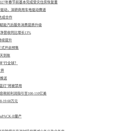
027年春节前基本完成受灾住房恢复重
轮驱动，深耕商用车电驱动赛道
达成合作
护赋能汽后服务消费提质升级
财报：净营收同比增长13%
持续提升
正式开启预售
当天到账
鲜”行全球？
世界
启推送
蓝灯”将被禁用
税前利润指引至100-110亿美
19.68万元
PACK-II量产