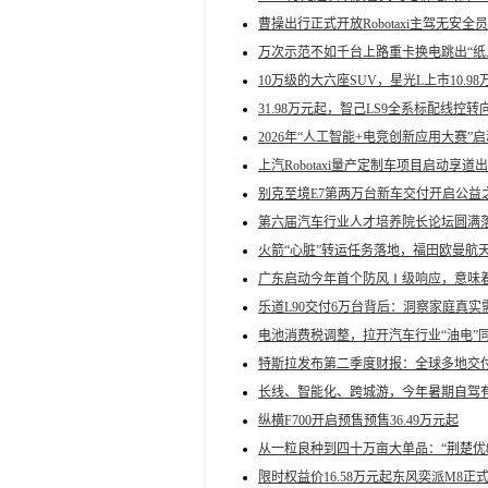
曹操出行正式开放Robotaxi主驾无安全
万次示范不如千台上路重卡换电跳出“纸
10万级的大六座SUV，星光L上市10.98
31.98万元起，智己LS9全系标配线控转向
2026年“人工智能+电竞创新应用大赛
上汽Robotaxi量产定制车项目启动享道
别克至境E7第两万台新车交付开启公益
第六届汽车行业人才培养院长论坛圆满
火箭“心脏”转运任务落地，福田欧曼航
广东启动今年首个防风Ⅰ级响应，意味
乐道L90交付6万台背后：洞察家庭真实
电池消费税调整，拉开汽车行业“油电”
特斯拉发布第二季度财报：全球多地交付
长线、智能化、跨城游，今年暑期自驾
纵横F700开启预售预售36.49万元起
从一粒良种到四十万亩大单品：“荆楚优
限时权益价16.58万元起东风奕派M8正