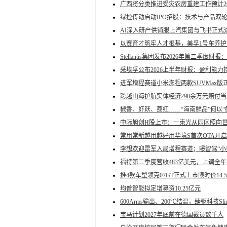
广西将分类推进受灾农房重建工作预计2
绿控传动启动IPO招股：技术与产品双
AI深入研产供销服上汽集团与飞书正式
以赛育才筑牢人才根基，美孚1号车养
Stellantis集团发布2026年第二季度
采埃孚公布2026上半年财报：盈利能力
进军增程赛道小米澎程两款SUVMax版
跨越山海护航实体经济290余万元赔付
椒香、虾跃、荔红……“海南鲜品”何以“
中际旭创H股上市：一束光从园区照向
常用常新越用越好用华境S首次OTA开
李想欢迎雷军入局增程赛道；曝智驾“小
福特第二季度营收483亿美元，上调全年息
推4款车型领克07GT正式上市限时价14.58-
均普智能拟定增募资10.25亿元
600Arms输出、200℃结温，臻驱科技Slim
宝马计划2027年底前在德国裁员数千人