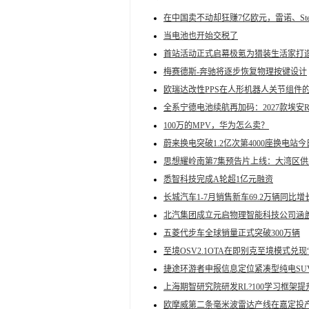
在中国卖不动却狂赚7亿欧元，雷诺、Stel
当电池也开始交税了
首站活动正式启幕极氪为猎装生活家打造
梅赛德斯-奔驰将逐步恢复物理按键设计
欧瑞达改性PPS在人形机器人关节组件
全系宁德电池续航再加码：2027款埃安RT
100万的MPV，华为怎么卖？
蔚来换电突破1.2亿次第4000座换电站
思想耀岭南第7集预告片上线：大湾区供
悉智科技完成A轮超1亿元融资
长城汽车1-7月销售新车69.2万辆同比增长
北汽集团成立元启物理智能科技公司涵
五菱代步车全球销量正式突破300万辆
至境OSV2.1OTA在即别克至境模式兑现
捷途环游者申报信息定位紧凑型纯电SU
上海期智研究院研发RL?100学习框架
欧摩威第二条毫米波雷达产线在嘉定投