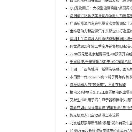
自治区疾控局等三部门联合发布气象健
QQ宠物回归：大模型能否唤醒“桌面养
沈阳举行纪念抗美援朝战争胜利73周年
广西新能源汽车充电量首次突破10亿千瓦
宝维塔助力新能源汽车头部企业打造座
深圳上半年跨境人民币结算规模同比增长3
伟世通2026年第二季度净销售额9.6亿
29.98万元起北京越野泰钽700预售开启
千里科技-千里智驾ASD申报2026第
非洲—广西防城港—新疆海铁联运国际
本田新一代Ridgeline皮卡将于两年内首
具身机器人的“数据槛”，不止在短缺
换电5分钟犀重X-Truck底置换电跑出
艾默生推出用于汽车显示器和摄像头接
常新亦如初见读懂奥迪“进取创新”与“坚
智元机器人已启动赴港上市流程
北京越野豪华新品牌“泰钽”发布首款车型预
10.99万元起长续航智美纯电轿跑风云A