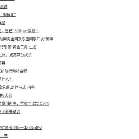
员测试
上规模化”
万起
，智己LS9Hyper震撼上
”启动面向全国及东盟国家广发“英雄
出行引领"黄金三角"生态
之旅，点亮满分成长
落幕
天护航行动将启程
着什么？
需求跳出"养马式"内卷
同权大幕
量创新高，营收同比增长26%
有了新关键词
89”蹚出种粮一体化新路径
式上市